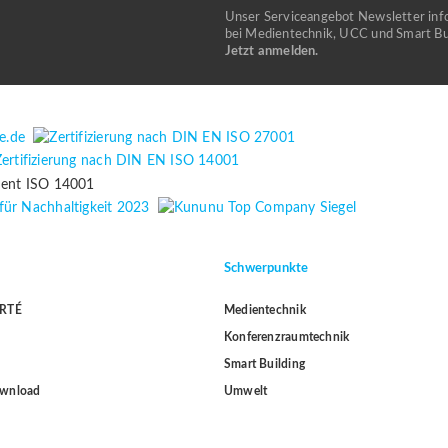
Unser Serviceangebot Newsletter inf
bei Medientechnik, UCC und Smart Bui
Jetzt anmelden.
Schwerpunkte
ORTÉ
Medientechnik
Konferenzraumtechnik
Smart Building
ownload
Umwelt