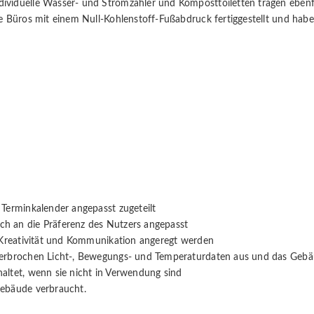
ividuelle Wasser- und Stromzähler und Komposttoiletten tragen ebenf
 Büros mit einem Null-Kohlenstoff-Fußabdruck fertiggestellt und haben d
Terminkalender angepasst zugeteilt
h an die Präferenz des Nutzers angepasst
e Kreativität und Kommunikation angeregt werden
terbrochen Licht-, Bewegungs- und Temperaturdaten aus und das Gebä
altet, wenn sie nicht in Verwendung sind
Gebäude verbraucht.