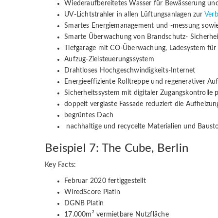
Wiederaufbereitetes Wasser für Bewässerung un
UV-Lichtstrahler in allen Lüftungsanlagen zur
Verb
Smartes Energiemanagement und -messung sowie
Smarte Überwachung von Brandschutz- Sicherhei
Tiefgarage mit CO-Überwachung, Ladesystem für P
Aufzug-Zielsteuerungssystem
Drahtloses Hochgeschwindigkeits-Internet
Energieeffiziente Rolltreppe und regenerativer Au
Sicherheitssystem mit digitaler Zugangskontroll
doppelt verglaste Fassade reduziert die Aufhei
begrüntes Dach
nachhaltige und recycelte Materialien und Baust
Beispiel 7: The Cube, Berlin
Key Facts:
Februar 2020 fertiggestellt
WiredScore Platin
DGNB Platin
17.000m² vermietbare Nutzfläche