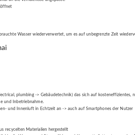
eöffnet
rbrauchte Wasser wiederverwertet, um es auf unbegrenzte Zeit wiede
hai
trical, plumbing -> Gebäudetechnik) das sich auf kosteneffizientes, na
yse und Inbetriebnahme.
ßen- und Innenluft in Echtzeit an -> auch auf Smartphones der Nutzer
s recycelten Materialien hergestellt